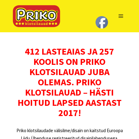
Main m
412 LASTEAIAS JA 257
KOOLIS ON PRIKO
KLOTSILAUAD JUBA
OLEMAS. PRIKO
KLOTSILAUAD – HÄSTI
HOITUD LAPSED AASTAST
2017!
Priko klotsilaudade välisilme/disain on kaitstud Euroopa
Liidu Ühenduse registreeritud disainilahendusega.