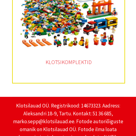
KLOTSIKOMPLEKTID
Klotsilauad OÜ. Registrikood: 14673323. Aadress:
Aleksandri 18-9, Tartu. Kontakt: 51 36 685,
marko.sepp@klotsilauad.ee. Fotode autoriõiguste
omanik on Klotsilauad OÜ. Fotode ilma loata