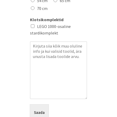
54 cm
65 cm
70 cm
Klotsikomplektid
LEGO 1000-osaline
stardikomplekt
P
a
r
a
g
r
a
p
h
T
e
x
t
Saada